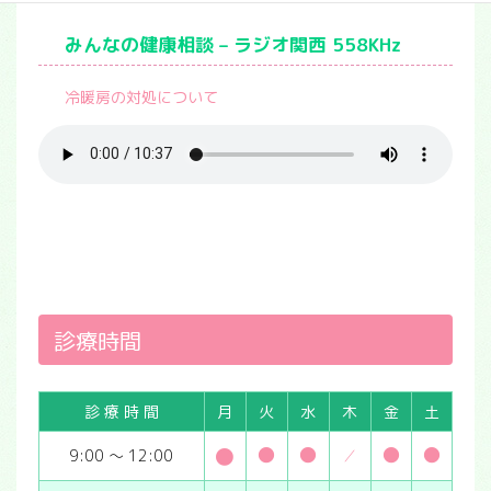
みんなの健康相談 – ラジオ関西 558KHz
冷暖房の対処について
診療時間
診 療 時 間
月
火
水
木
金
土
●
●
●
●
●
9:00 ～ 12:00
／