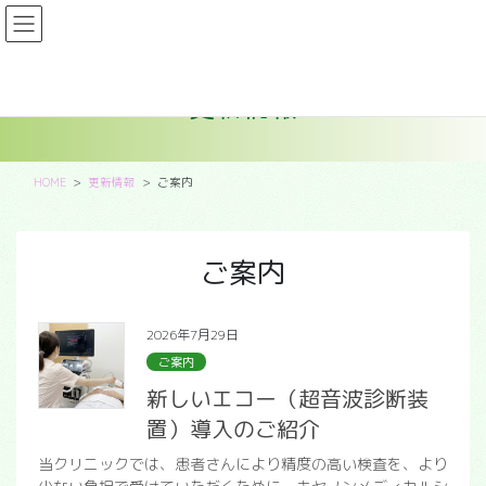
コ
ナ
ン
ビ
テ
ゲ
ン
ー
更新情報
ツ
シ
に
ョ
移
ン
動
に
HOME
更新情報
ご案内
移
動
ご案内
2026年7月29日
ご案内
新しいエコー（超音波診断装
置）導入のご紹介
当クリニックでは、患者さんにより精度の高い検査を、より