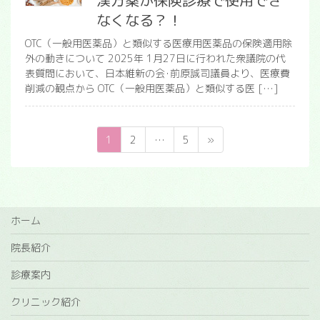
漢方薬が保険診療で使用でき
なくなる？！
OTC（一般用医薬品）と類似する医療用医薬品の保険適用除
外の動きについて 2025年 1⽉27⽇に⾏われた衆議院の代
表質問において、⽇本維新の会･前原誠司議員より、医療費
削減の観点から OTC（⼀般⽤医薬品）と類似する医 […]
投
ペ
ペ
ペ
1
2
…
5
»
稿
ー
ー
ー
ジ
ジ
ジ
の
ペ
ー
ホーム
ジ
院長紹介
送
診療案内
り
クリニック紹介