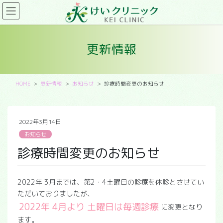
コ
ナ
ン
ビ
テ
ゲ
ン
ー
更新情報
ツ
シ
に
ョ
移
ン
動
に
HOME
更新情報
お知らせ
診療時間変更のお知らせ
移
動
2022年3月14日
お知らせ
診療時間変更のお知らせ
2022年 3月までは、第2・4土曜日の診療を休診とさせてい
ただいておりましたが、
2022年 4月より 土曜日は毎週診療
に変更となり
ます。